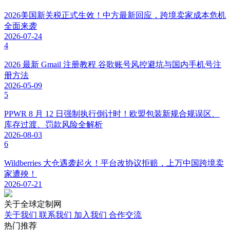
2026美国新关税正式生效！中方最新回应，跨境卖家成本危机
全面来袭
2026-07-24
4
2026 最新 Gmail 注册教程 谷歌账号风控避坑与国内手机号注
册方法
2026-05-09
5
PPWR 8 月 12 日强制执行倒计时！欧盟包装新规合规误区、
库存过渡、罚款风险全解析
2026-08-03
6
Wildberries 大仓遇袭起火！平台改协议拒赔，上万中国跨境卖
家遭殃！
2026-07-21
关于
全球定制网
关于我们
联系我们
加入我们
合作交流
热门
推荐