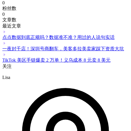
0
粉丝数
0
文章数
最近文章
点点数据到底正规吗？数据准不准？用过的人说句实话
一夜封千店！深圳号商翻车，美客多拉美卖家踩下资质大坑
TikTok 美区手链爆卖 2 万单！义乌成本 8 元卖 8 美元
关注
Lisa