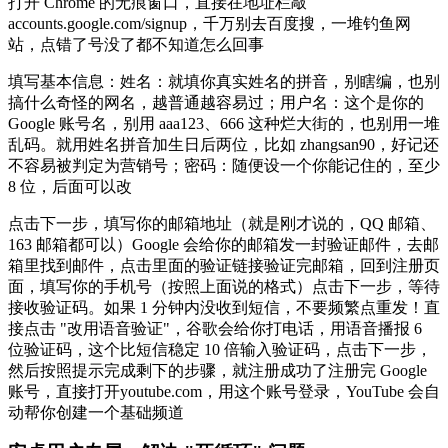
打开 Chrome 的无痕窗口，直接在地址栏敲
accounts.google.com/signup，千万别去百度搜，一堆钓鱼网
站，点错了号没了都不知道怎么回事
填写基本信息：姓名：就填你真实姓名的拼音，别瞎编，也别
搞什么奇怪的网名，越普通越容易过；用户名：这个是你的
Google 账号名，别用 aaa123、666 这种烂大街的，也别用一堆
乱码。就用姓名拼音加生日后两位，比如 zhangsan90，好记还
不容易被判定为营销号；密码：随便设一个你能记住的，至少
8 位，后面可以改
点击下一步，填写你的邮箱地址（就是刚才说的，QQ 邮箱、
163 邮箱都可以）Google 会给你的邮箱发一封验证邮件，去邮
箱里找到邮件，点击里面的验证链接验证完邮箱，回到注册页
面，填写你的手机号（按照上面说的格式）点击下一步，等待
接收验证码。如果 1 分钟内没收到短信，不要频繁点重发！直
接点击 "改用语音验证"，谷歌会给你打电话，用语音播报 6
位验证码，这个比短信稳定 10 倍输入验证码，点击下一步，
然后按照提示完成剩下的步骤，就注册成功了注册完 Google
账号，直接打开youtube.com，用这个账号登录，YouTube 会自
动帮你创建一个基础频道