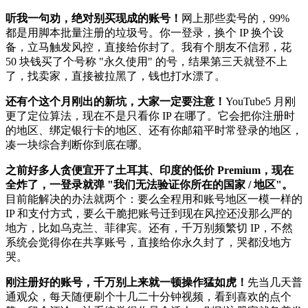
听我一句劝，绝对别买现成的账号！
网上那些卖号的，99%
都是用脚本批量注册的垃圾号。你一登录，换个 IP 换个设
备，立马触发风控，直接给你封了。我有个朋友不信邪，花
50 块钱买了个号称 "永久使用" 的号，结果第三天就登不上
了，找卖家，直接被拉黑了，钱也打水漂了。
还有个这个月刚出的新坑，大家一定要注意！
YouTube5 月刚
更了定位算法，现在不是只看你 IP 在哪了。它会把你注册时
的地区、绑定银行卡的地区、还有你邮箱平时常登录的地区，
凑一块综合判断你到底在哪。
之前好多人贪便宜开了土耳其、印度的低价 Premium，现在
全炸了，一登录就弹 "我们无法验证你所在的国家 / 地区"。
目前能解决的办法就两个：要么全程用和账号地区一模一样的
IP 和支付方式，要么干脆把账号迁到现在风控还没那么严的
地方，比如乌克兰、菲律宾。还有，千万别频繁切 IP，不然
系统会觉得你在共享账号，直接给你永久封了，哭都没地方
哭。
刚注册好的账号，千万别上来就一顿操作猛如虎！
先当几天普
通观众，每天随便刷个十几二十分钟视频，看到喜欢的点个