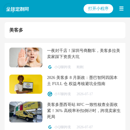
☰
打开小程序
美客多
一夜封千店！深圳号商翻车，美客多拉美
卖家踩下资质大坑
小Q聊跨境
刚刚
2026 美客多 8 月新政：墨巴智阿四国本
土 FULL 仓 权益考核避坑全指南
小V聊跨境
2026-07-17
美客多墨西哥站 RFC 一致性核查全面收
紧！36% 高税率补扣倒计时，跨境卖家生
死局
小Q聊跨境
2026-07-07