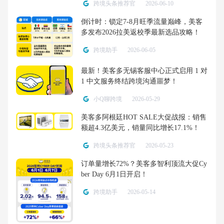
跨境头条推荐官
2026-06-10
倒计时：锁定7-8月旺季流量巅峰，美客
多发布2026拉美返校季最新选品攻略！
跨境助手
2026-06-05
最新！美客多无锡客服中心正式启用 1 对
1 中文服务终结跨境沟通噩梦！
小Q聊跨境
2026-05-29
美客多阿根廷HOT SALE大促战报：销售
额超4.3亿美元，销量同比增长17.1%！
跨境头条推荐官
2026-05-23
订单量增长72%？美客多智利顶流大促Cy
ber Day 6月1日开启！
跨境助手
2026-05-14