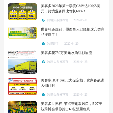
美客多2026年第一季度GMV达190亿美
元，跨境业务同比增长68%！
跨境头条推荐官
2026-05-11
世界杯还没到，墨西哥人已经把这几类商
品搜爆了！
跨境助手
2026-04-29
美客多花750万美元收购红衫物流
跨境头条推荐官
2026-04-25
美客多HOT SALE大促定档，卖家备战进
入倒计时
跨境头条推荐官
2026-04-23
美客多世界杯+节点营销双风口，5.27宁
波跨博会带你抢占60亿流量红利