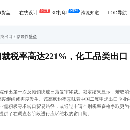
HOT
NEW
D货盘
在线设计
3D打印
跨境知道
POD导航
品类出口面临显性壁垒
裁税率高达221%，化工品类出口
烷作出第一次反倾销快速日落复审终裁。裁定结果显示，若取消
倾销幅度继续或再度发生。该高额税率意味着中国二氟甲烷出口企业
业需积极寻求转口贸易路径，或通过申请个别税率资格争取更为
提供了在调查各阶段进行应诉维权的窗口期。