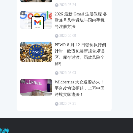
2026-07-24
4
2026 最新 Gmail 注册教程 谷
歌账号风控避坑与国内手机
号注册方法
2026-05-09
5
PPWR 8 月 12 日强制执行倒
计时！欧盟包装新规合规误
区、库存过渡、罚款风险全
解析
2026-08-03
6
Wildberries 大仓遇袭起火！
平台改协议拒赔，上万中国
跨境卖家遭殃！
2026-07-21
矩阵