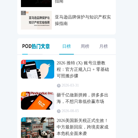
指南
5
亚马逊品牌保护与知识产权实
操指南
日榜
周榜
月榜
1
2026 推特 (X) 账号注册教
程：官方正规入口 + 零基础
可照搬步骤
2026-03-31
2
砸千亿做新拼姆，拼多多出
海，不想只靠低价赢市场
2026-08-05
3
2026美国新关税正式生效！
中方最新回应，跨境卖家成
本危机全面来袭