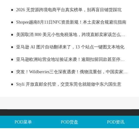
2026 无货源跨境电商平台真实榜单，别再盲目铺货踩坑
Shopee越南8月11日NFC资质新规！本土卖家合规避坑指南
美国取消 800 美元小包免税落地，跨境直邮卖家该怎么应对
亚马逊 AI 图片自动翻译来了，13 个站点一键图文本地化
亚马逊欧洲站营业地址验证来袭！逾期扣留回款甚至停用账户
突发！Wildberries三仓深夜遇袭！俄物流重创，中国卖家旺季备货踩雷
Styli 开放直邮全托管，交货东莞仓就能做中东六国生意
Copyright @全球定制网All Rights Reserved. 闽ICP备2025106563号
POD菜单
POD货盘
POD资讯