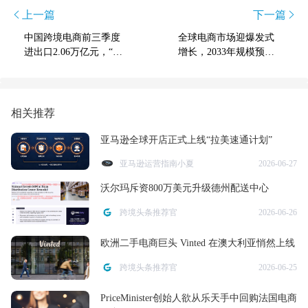
上一篇
下一篇
中国跨境电商前三季度
全球电商市场迎爆发式
进出口2.06万亿元，“产
增长，2033年规模预计
业带+跨境”模式成效显
突破214万亿美元
著
相关推荐
亚马逊全球开店正式上线“拉美速通计划”
亚马逊运营指南小夏
2026-06-27
沃尔玛斥资800万美元升级德州配送中心
跨境头条推荐官
2026-06-26
欧洲二手电商巨头 Vinted 在澳大利亚悄然上线
跨境头条推荐官
2026-06-25
PriceMinister创始人欲从乐天手中回购法国电商