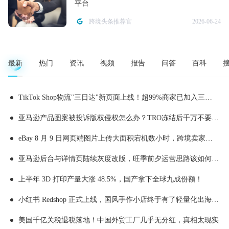
平台
跨境头条推荐官
2026-06-24
最新
热门
资讯
视频
报告
问答
百科
TikTok Shop物流"三日达"新页面上线！超99%商家已加入三日达，50%稳定达成三日履约
亚马逊产品图案被投诉版权侵权怎么办？TRO冻结后千万不要乱操作
eBay 8 月 9 日网页端图片上传大面积宕机数小时，跨境卖家上新受阻附实操应急处理办法
亚马逊后台与详情页陆续灰度改版，旺季前夕运营思路该如何顺势调整
上半年 3D 打印产量大涨 48.5%，国产拿下全球九成份额！
小红书 Redshop 正式上线，国风手作小店终于有了轻量化出海新渠道
美国千亿关税退税落地！中国外贸工厂几乎无分红，真相太现实