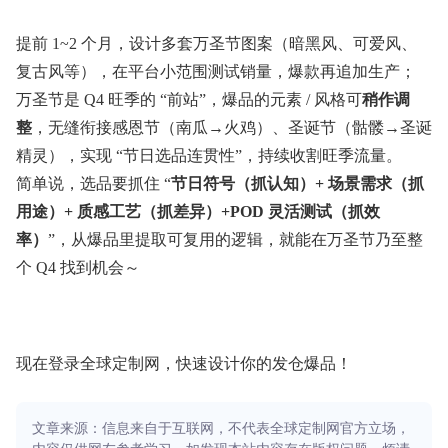
提前 1~2 个月，设计多套万圣节图案（暗黑风、可爱风、
复古风等），在平台小范围测试销量，爆款再追加生产；
万圣节是 Q4 旺季的 “前站”，爆品的元素 / 风格可
稍作调
整
，无缝衔接感恩节（南瓜→火鸡）、圣诞节（骷髅→圣诞
精灵），实现 “节日选品连贯性”，持续收割旺季流量。
简单说，选品要抓住 “
节日符号（抓认知）+ 场景需求（抓
用途）+ 质感工艺（抓差异）+POD 灵活测试（抓效
率）
”，从爆品里提取可复用的逻辑，就能在万圣节乃至整
个 Q4 找到机会～
现在登录全球定制网，快速设计你的发仓爆品！
文章来源：信息来自于互联网，不代表全球定制网官方立场，