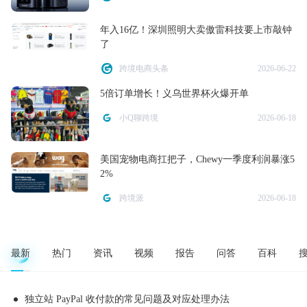
年入16亿！深圳照明大卖傲雷科技要上市敲钟
了
跨境电商头条
2026-06-22
5倍订单增长！义乌世界杯火爆开单
小Q聊跨境
2026-06-18
美国宠物电商扛把子，Chewy一季度利润暴涨5
2%
跨境派
2026-06-18
最新
热门
资讯
视频
报告
问答
百科
独立站 PayPal 收付款的常见问题及对应处理办法