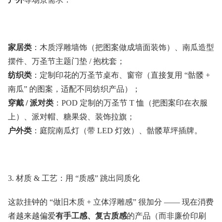
家居类
：木质浮雕墙饰（把图案做成墙面装饰）、南瓜造型
摆件、万圣节主题门垫 / 抱枕套；
纺织类
：定制印花的万圣节桌布、窗帘（直接复用 “骷髅 +
南瓜” 的图案，适配不同纺织产品）；
穿戴 / 派对类
：POD 定制的万圣节 T 恤（把图案印在衣服
上）、派对帽、糖果袋、装饰拉旗；
户外类
：庭院南瓜灯（带 LED 灯效）、骷髅草坪插牌。
3. 材质 & 工艺：用 “质感” 跳出同质化
这款挂钟的 “做旧木质 + 立体浮雕感” 很加分 —— 现在消费
者越来越偏爱
有手工感、复古质感
的产品（而非廉价印刷