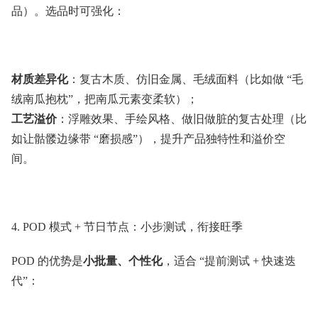
品）。选品时可强化：
材质差异化
：复古木质、仿旧金属、毛绒面料（比如做 “毛
绒南瓜抱枕”，把南瓜元素变柔软）；
工艺溢价
：浮雕效果、手绘风格、做旧做脏的复古处理（比
如让骷髅边缘带 “磨损感”），提升产品独特性和溢价空
间。
4. POD 模式 + 节日节点：小步测试，衔接旺季
POD 的优势是
小批量、个性化
，适合 “提前测试 + 快速迭
代”：