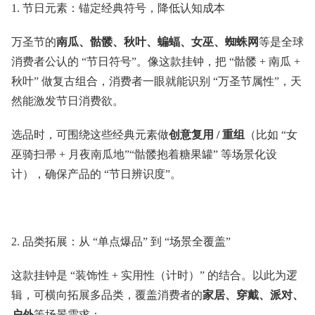
1. 节日元素：锚定经典符号，降低认知成本
万圣节的
南瓜、骷髅、秋叶、蝙蝠、女巫、蜘蛛网
等是全球
消费者公认的 “节日符号”。像这款挂钟，把 “骷髅 + 南瓜 +
秋叶” 做复古组合，消费者一眼就能识别 “万圣节属性”，天
然能激发节日消费欲。
选品时，可围绕这些经典元素做
创意复用 / 重组
（比如 “女
巫骑扫帚 + 月夜南瓜地”“骷髅抱着糖果罐” 等场景化设
计），确保产品的 “节日辨识度”。
2. 品类拓展：从 “单点爆品” 到 “场景全覆盖”
这款挂钟是 “装饰性 + 实用性（计时）” 的结合。以此为逻
辑，可横向拓展多品类，覆盖消费者的
家居、穿戴、派对、
户外
等场景需求：