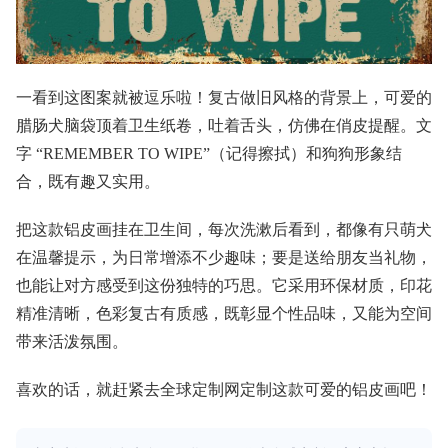
一看到这图案就被逗乐啦！复古做旧风格的背景上，可爱的
腊肠犬脑袋顶着卫生纸卷，吐着舌头，仿佛在俏皮提醒。文
字 “REMEMBER TO WIPE”（记得擦拭）和狗狗形象结
合，既有趣又实用。
把这款铝皮画挂在卫生间，每次洗漱后看到，都像有只萌犬
在温馨提示，为日常增添不少趣味；要是送给朋友当礼物，
也能让对方感受到这份独特的巧思。它采用环保材质，印花
精准清晰，色彩复古有质感，既彰显个性品味，又能为空间
带来活泼氛围。
喜欢的话，就赶紧去全球定制网定制这款可爱的铝皮画吧！