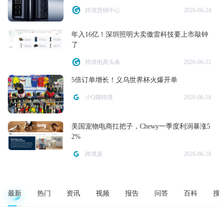
跨境营销中心
2026-06-24
年入16亿！深圳照明大卖傲雷科技要上市敲钟
了
跨境电商头条
2026-06-22
5倍订单增长！义乌世界杯火爆开单
小Q聊跨境
2026-06-18
美国宠物电商扛把子，Chewy一季度利润暴涨5
2%
跨境派
2026-06-18
最新
热门
资讯
视频
报告
问答
百科