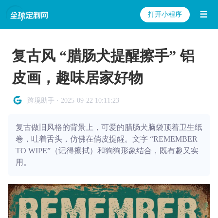
☰
打开小程序
复古风 “腊肠犬提醒擦手” 铝
皮画，趣味居家好物
跨境助手 · 2025-09-22 10:11:23
复古做旧风格的背景上，可爱的腊肠犬脑袋顶着卫生纸
卷，吐着舌头，仿佛在俏皮提醒。文字 “REMEMBER
TO WIPE”（记得擦拭）和狗狗形象结合，既有趣又实
用。