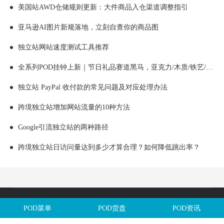
美国站AWD仓储规则更新：大件商品入仓渠道调整指引
亚马逊AI图片新规落地，立刻自查你的商品图
独立站网站速度测试工具推荐
全系列POD挂钟上新｜节日礼品赛道黑马，亚克力/木质/铁艺/ 玻璃挂钟选品全解析！
独立站 PayPal 收付款的常见问题及对应处理办法
跨境独立站增加网站流量的10种方法
Google引流独立站的两种路径
跨境独立站日访问量达到多少才算合理？如何降低跳出率？
Copyright @全球定制网All Rights Reserved. 闽ICP备2025106563号
POD菜单
POD货盘
POD资讯