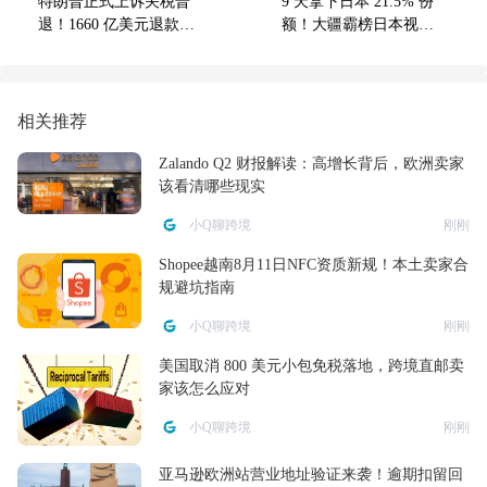
特朗普正式上诉关税普
9 天拿下日本 21.5% 份
退！1660 亿美元退款全
额！大疆霸榜日本视频
面暂停 中国卖家遭殃
相机市场七成份额
相关推荐
Zalando Q2 财报解读：高增长背后，欧洲卖家
该看清哪些现实
小Q聊跨境
刚刚
Shopee越南8月11日NFC资质新规！本土卖家合
规避坑指南
小Q聊跨境
刚刚
美国取消 800 美元小包免税落地，跨境直邮卖
家该怎么应对
小Q聊跨境
刚刚
亚马逊欧洲站营业地址验证来袭！逾期扣留回