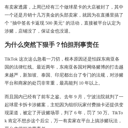
有卖家透露，上周已经有三个做球星卡的大店被封了，其中
一个还是月销十几万美金的头部卖家，就因为在直播里搞了
个 "抽中签名卡返现 500 美元" 的活动，直接被平台认定为
涉赌，店铺没了，保证金也没退。
为什么突然下狠手？怕担刑事责任
TikTok 这次这么急着一刀切，根本原因还是怕踩东南亚各
国的法律红线。最近两年，东南亚各国对网络赌博的打击越
来越严，新加坡、泰国、印尼都出台了专门的法规，对涉赌
平台和商家的处罚非常重，最高能判 10 年以上。
而且国内已经有了前车之鉴。去年 9 月，宁波法院就判了一
起球星卡拆卡涉赌案，主犯因为组织玩家付费抽卡还提供变
现渠道，被定了开设赌场罪，判了 6 年，罚了 50 万。TikTo
k 肯定不想步这个后尘，万一有卖家在平台上搞涉赌玩法，