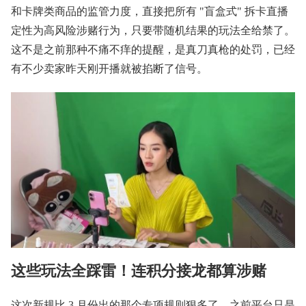
和卡牌类商品的监管力度，直接把所有 "盲盒式" 拆卡直播
定性为高风险涉赌行为，只要带随机结果的玩法全给禁了。
这不是之前那种不痛不痒的提醒，是真刀真枪的处罚，已经
有不少卖家昨天刚开播就被掐断了信号。
这些玩法全踩雷！连积分接龙都算涉赌
这次新规比 3 月份出的那个专项规则狠多了。之前平台只是