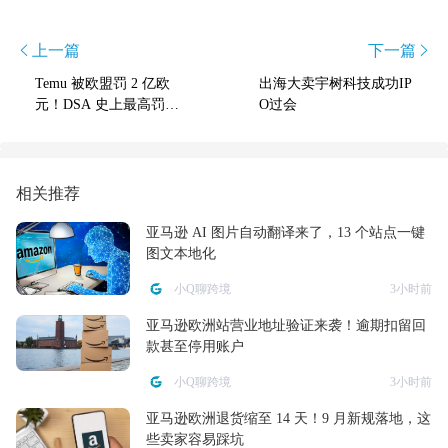
上一篇
下一篇
Temu 被欧盟罚 2 亿欧
出海大卖宇树科技成功IP
元！DSA 史上最高罚
O过会
单，到底冤不冤？
相关推荐
亚马逊 AI 图片自动翻译来了，13 个站点一键
图文本地化
小Q聊跨境
3小时前
亚马逊欧洲站营业地址验证来袭！逾期扣留回
款甚至停用账户
小Q聊跨境
3小时前
亚马逊欧洲退货缩至 14 天！9 月新规落地，这
些卖家容易踩坑