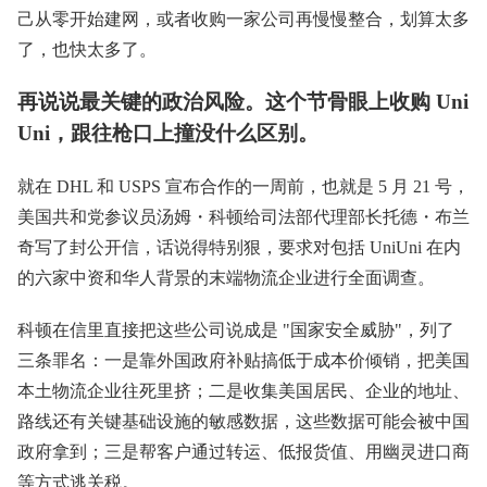
己从零开始建网，或者收购一家公司再慢慢整合，划算太多
了，也快太多了。
再说说最关键的政治风险。这个节骨眼上收购 Uni
Uni，跟往枪口上撞没什么区别。
就在 DHL 和 USPS 宣布合作的一周前，也就是 5 月 21 号，
美国共和党参议员汤姆・科顿给司法部代理部长托德・布兰
奇写了封公开信，话说得特别狠，要求对包括 UniUni 在内
的六家中资和华人背景的末端物流企业进行全面调查。
科顿在信里直接把这些公司说成是 "国家安全威胁"，列了
三条罪名：一是靠外国政府补贴搞低于成本价倾销，把美国
本土物流企业往死里挤；二是收集美国居民、企业的地址、
路线还有关键基础设施的敏感数据，这些数据可能会被中国
政府拿到；三是帮客户通过转运、低报货值、用幽灵进口商
等方式逃关税。