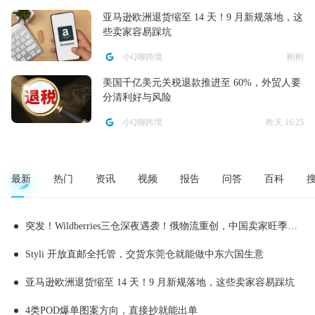
亚马逊欧洲退货缩至 14 天！9 月新规落地，这
些卖家容易踩坑
小Q聊跨境
刚刚
美国千亿美元关税退款推进至 60%，外贸人要
分清利好与风险
小Q聊跨境
昨天 16:25
最新
热门
资讯
视频
报告
问答
百科
突发！Wildberries三仓深夜遇袭！俄物流重创，中国卖家旺季备货踩雷
Styli 开放直邮全托管，交货东莞仓就能做中东六国生意
亚马逊欧洲退货缩至 14 天！9 月新规落地，这些卖家容易踩坑
4类POD爆单图案方向，直接抄就能出单