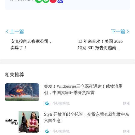
上一篇
下一篇
安克投的20多家公司，
13 年来首次！美国 2026
卖爆了！
特别 301 报告将越南列
为优先外国国家，家具
借道出口迎来 IP 与原产
地三重严查
相关推荐
突发！Wildberries三仓深夜遇袭！俄物流重
创，中国卖家旺季备货踩雷
小Q聊跨境
刚刚
Styli 开放直邮全托管，交货东莞仓就能做中东
六国生意
小Q聊跨境
刚刚