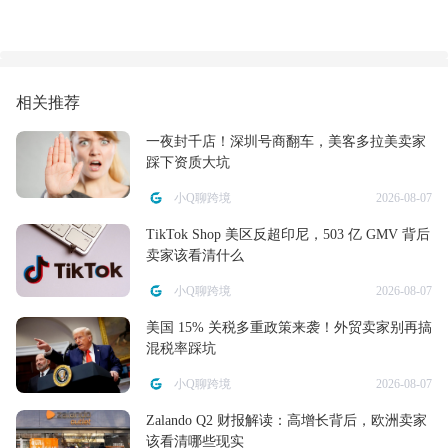
相关推荐
一夜封千店！深圳号商翻车，美客多拉美卖家
踩下资质大坑
小Q聊跨境
2026-08-07
TikTok Shop 美区反超印尼，503 亿 GMV 背后
卖家该看清什么
小Q聊跨境
2026-08-07
美国 15% 关税多重政策来袭！外贸卖家别再搞
混税率踩坑
小Q聊跨境
2026-08-07
Zalando Q2 财报解读：高增长背后，欧洲卖家
该看清哪些现实