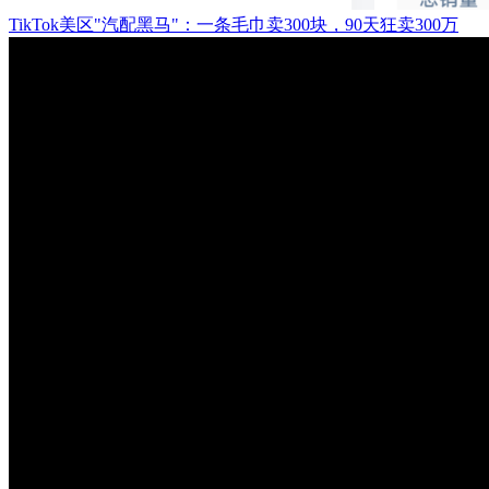
TikTok美区"汽配黑马"：一条毛巾卖300块，90天狂卖300万