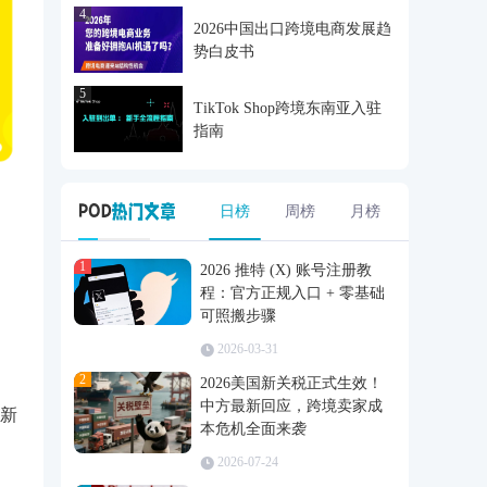
白皮书
4
2026中国出口跨境电商发展趋
势白皮书
5
TikTok Shop跨境东南亚入驻
指南
日榜
周榜
月榜
1
2026 推特 (X) 账号注册教
程：官方正规入口 + 零基础
可照搬步骤
2026-03-31
新
2
2026美国新关税正式生效！
中方最新回应，跨境卖家成
本危机全面来袭