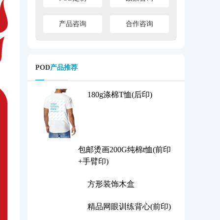
产品咨询
合作咨询
POD
产品推荐
180g涤棉T恤(后印)
包邮烫画200G纯棉t恤(前
印+手臂印)
方形装饰木盒