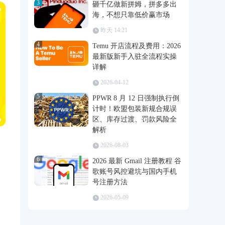
2026-07-24
3
砸千亿做新拼姆，拼多多出
海，不想只靠低价赢市场
昨天 14:21
4
Temu 开店流程及费用：2026
最新版新手入驻全流程实操
详解
2026-04-12
5
PPWR 8 月 12 日强制执行倒
计时！欧盟包装新规合规误
区、库存过渡、罚款风险全
解析
2026-08-03
6
2026 最新 Gmail 注册教程 谷
歌账号风控避坑与国内手机
号注册方法
2026-05-09