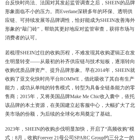
台反快时尚法、法国对其发起监管调查之后，SHEIN的品牌
形象面临不小的压力。而Everlane深耕多年的环保、透明供
应链、可持续发展等品牌调性，恰好能成为SHEIN改善海外
形象的“敲门砖”，帮助其更好地应对监管审查，获得市场与
消费者的认可。
若梳理SHEIN过往的收购历程，不难发现其收购逻辑正在发
生明显转变——从最初的补齐供应链与技术短板，逐渐转向
收购优质品牌资产、提升品牌形象。早在2014年，SHEIN就
收购了亚文化快时尚平台ROMWE，借此吸收了其自有生产
能力，成功从单纯的转售模式，转型为具备全链条能力的零
售商；2015年，又将美国品牌Make Me Chic收入囊中，依托
该品牌的本土资源，在美国建立起客服中心，大幅扩大了北
美市场的份额，为后续的全球化布局奠定了基础。
2023年，SHEIN的收购步伐明显加快，开启了“高频收购”模
式：8月，收购Forever 21母公司SPARC Group约三分之一的