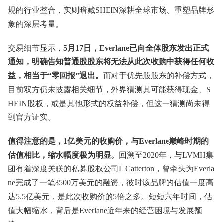
规的行业整合，实则暗藏SHEIN深耕全球市场、重塑品牌形
象的深层考量。
交易细节显示，
5月17日，Everlane已向全体股东发出正式
通知，明确告知普通股股东将无法从此次收购中获得任何收
益，相当于“零回报”退出。
而对于优先股股东的补偿方式，
目前双方仍未披露相关细节，外界猜测其可能获得现金、S
HEIN股权，或是其他形式的权益补偿，但这一猜测尚未得
到官方证实。
值得注意的是，1亿美元的收购价，与Everlane巅峰时期的
估值相比，缩水幅度极为明显。
回溯至2020年，与LVMH集
团有着深度关联的私募股权公司L Catterton，曾牵头为Everla
ne完成了一笔8500万美元的融资，彼时该品牌的估值一度高
达5.5亿美元，是此次收购价的5倍之多。短短六年时间，估
值大幅缩水，背后是Everlane近年来的经营困境与发展颓