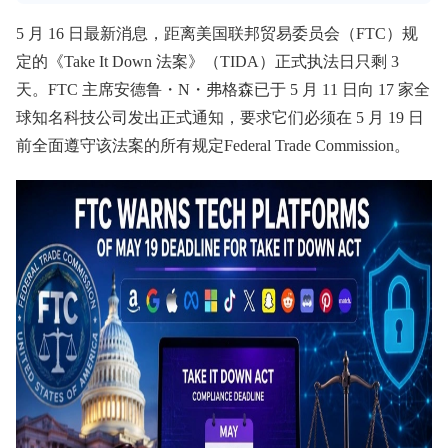
5 月 16 日最新消息，距离美国联邦贸易委员会（FTC）规
定的《Take It Down 法案》（TIDA）正式执法日只剩 3
天。FTC 主席安德鲁・N・弗格森已于 5 月 11 日向 17 家全
球知名科技公司发出正式通知，要求它们必须在 5 月 19 日
前全面遵守该法案的所有规定Federal Trade Commission。