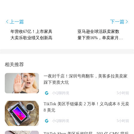
上一篇
下一篇
年营收67亿！上市家具
亚马逊全球活跃卖家数
大卖乐歌业绩又创新高
量下滑16%，单卖家月流
量增加25%
相关推荐
一夜封千店！深圳号商翻车，美客多拉美卖家
踩下资质大坑
小Q聊跨境
5小时前
TikTok 美区手链爆卖 2 万单！义乌成本 8 元卖
8 美元
小Q聊跨境
5小时前
TikTok Shop 美区反超印尼，503 亿 GMV 背后