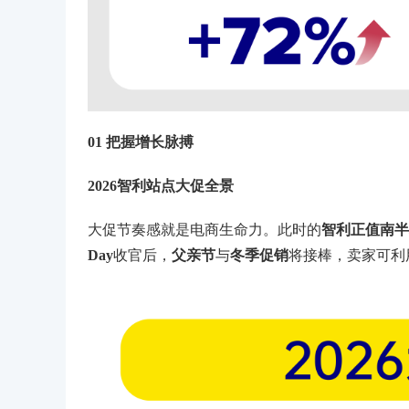
01 把握增长脉搏
2026智利站点大促全景
大促节奏感就是电商生命力。此时的
智利正值南半
Day
收官后，
父亲节
与
冬季促销
将接棒，卖家可利