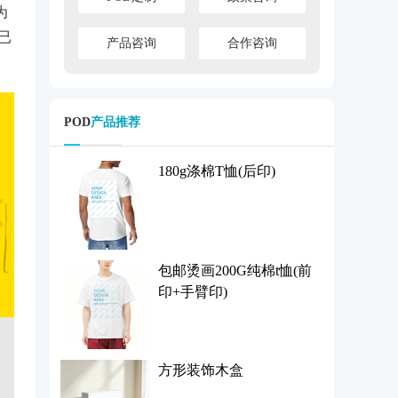
为
已
产品咨询
合作咨询
POD
产品推荐
180g涤棉T恤(后印)
包邮烫画200G纯棉t恤(前
印+手臂印)
方形装饰木盒