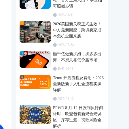
程：官方正规入口 + 零基础
可照搬步骤
2026-03-31
2
2026美国新关税正式生效！
中方最新回应，跨境卖家成
本危机全面来袭
2026-07-24
3
砸千亿做新拼姆，拼多多出
海，不想只靠低价赢市场
昨天 14:21
4
Temu 开店流程及费用：2026
最新版新手入驻全流程实操
详解
2026-04-12
5
PPWR 8 月 12 日强制执行倒
计时！欧盟包装新规合规误
区、库存过渡、罚款风险全
解析