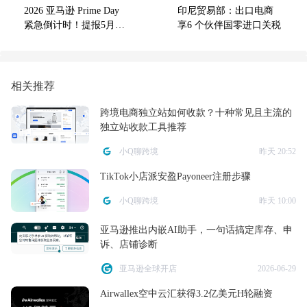
2026 亚马逊 Prime Day
印尼贸易部：出口电商
紧急倒计时！提报5月26
享6 个伙伴国零进口关税
日/入仓5月27日截止，F
BA卖家备战攻略+爆仓避
坑技巧
相关推荐
跨境电商独立站如何收款？十种常见且主流的
独立站收款工具推荐
小Q聊跨境
昨天 20:52
TikTok小店派安盈Payoneer注册步骤
小Q聊跨境
昨天 10:00
亚马逊推出内嵌AI助手，一句话搞定库存、申
诉、店铺诊断
亚马逊全球开店
2026-06-29
Airwallex空中云汇获得3.2亿美元H轮融资