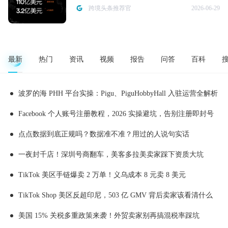
跨境头条推荐官
2026-06-29
最新
热门
资讯
视频
报告
问答
百科
波罗的海 PHH 平台实操：Pigu、PiguHobbyHall 入驻运营全解析
Facebook 个人账号注册教程，2026 实操避坑，告别注册即封号
点点数据到底正规吗？数据准不准？用过的人说句实话
一夜封千店！深圳号商翻车，美客多拉美卖家踩下资质大坑
TikTok 美区手链爆卖 2 万单！义乌成本 8 元卖 8 美元
TikTok Shop 美区反超印尼，503 亿 GMV 背后卖家该看清什么
美国 15% 关税多重政策来袭！外贸卖家别再搞混税率踩坑