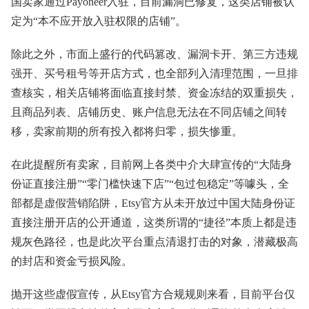
国卖家通过Payoneer入驻，目前漏洞已修复，这类店铺被认
定为“本不应开放入驻权限的店铺”。
除此之外，市面上盛行的代码篡改、漏洞卡开、第三方违规
强开、买号租号等开店方式，也全部列入清理范围，一旦排
查核实，相关店铺将面临直接封禁、资金冻结的双重损失，
且商品列表、店铺历史、账户信息无法在不同店铺之间转
移，卖家前期的所有投入都将归零，损失惨重。
在此提醒所有卖家，目前网上各类中介大肆宣传的“大陆身
份证直接注册”“零门槛快速下店”“包过包稳定”等噱头，全
部都是虚假营销陷阱，Etsy官方从未开放过中国大陆身份证
直接注册开店的公开通道，这类所谓的“捷径”本质上都是违
规灰色路径，也是此次平台重点清退打击的对象，潜藏极高
的封店和资金亏损风险。
抛开这些虚假宣传，从Etsy官方合规规则来看，目前平台仅