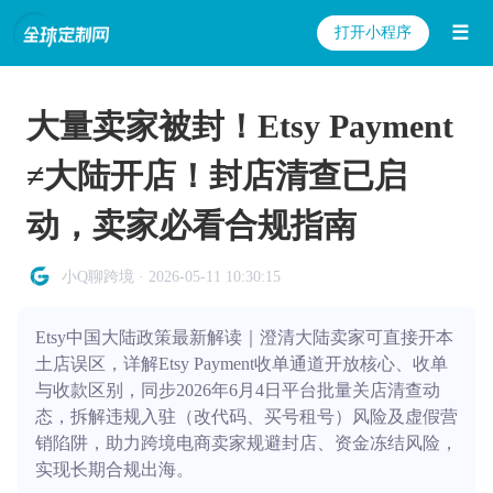
☰
打开小程序
大量卖家被封！Etsy Payment
≠大陆开店！封店清查已启
动，卖家必看合规指南
小Q聊跨境 · 2026-05-11 10:30:15
Etsy中国大陆政策最新解读｜澄清大陆卖家可直接开本
土店误区，详解Etsy Payment收单通道开放核心、收单
与收款区别，同步2026年6月4日平台批量关店清查动
态，拆解违规入驻（改代码、买号租号）风险及虚假营
销陷阱，助力跨境电商卖家规避封店、资金冻结风险，
实现长期合规出海。