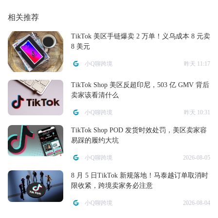
相关推荐
TikTok 美区手链爆卖 2 万单！义乌成本 8 元卖
8 美元
小Q聊跨境
昨天 11:17
TikTok Shop 美区反超印尼，503 亿 GMV 背后
卖家该看清什么
小Q聊跨境
昨天 10:31
TikTok Shop POD 发货时效处罚，美区卖家容
易踩的履约大坑
小Q聊跨境
2026-08-05
8 月 5 日TikTok 新规落地！马泰越订单取消时
限收紧，跨境卖家务必注意
小Q聊跨境
2026-08-04