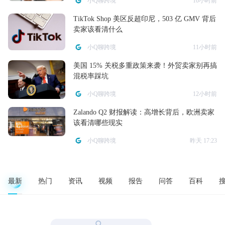
小Q聊跨境
10小时前
TikTok Shop 美区反超印尼，503 亿 GMV 背后
卖家该看清什么
小Q聊跨境
11小时前
美国 15% 关税多重政策来袭！外贸卖家别再搞
混税率踩坑
小Q聊跨境
12小时前
Zalando Q2 财报解读：高增长背后，欧洲卖家
该看清哪些现实
小Q聊跨境
昨天 17:23
最新
热门
资讯
视频
报告
问答
百科