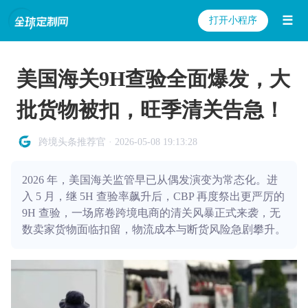
☰
打开小程序
美国海关9H查验全面爆发，大
批货物被扣，旺季清关告急！
跨境头条推荐官 · 2026-05-08 19:13:28
2026 年，美国海关监管早已从偶发演变为常态化。进
入 5 月，继 5H 查验率飙升后，CBP 再度祭出更严厉的
9H 查验，一场席卷跨境电商的清关风暴正式来袭，无
数卖家货物面临扣留，物流成本与断货风险急剧攀升。