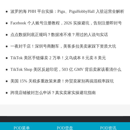
波罗的海 PHH 平台实操：Pigu、PiguHobbyHall 入驻运营全解析
Facebook 个人账号注册教程，2026 实操避坑，告别注册即封号
点点数据到底正规吗？数据准不准？用过的人说句实话
一夜封千店！深圳号商翻车，美客多拉美卖家踩下资质大坑
TikTok 美区手链爆卖 2 万单！义乌成本 8 元卖 8 美元
TikTok Shop 美区反超印尼，503 亿 GMV 背后卖家该看清什么
美国 15% 关税多重政策来袭！外贸卖家别再搞混税率踩坑
跨境店铺被封怎么申诉？真实卖家实操避坑指南
Copyright @全球定制网All Rights Reserved. 闽ICP备2025106563号
POD菜单
POD货盘
POD资讯