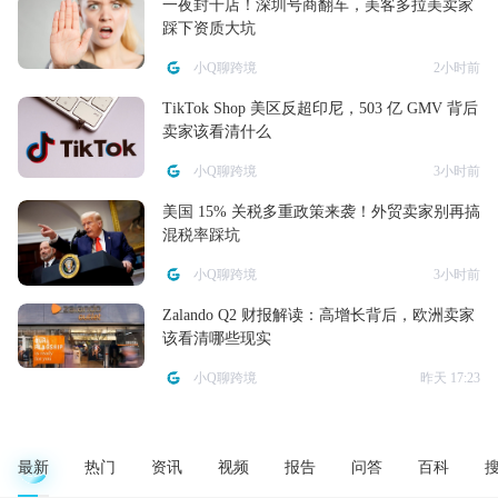
一夜封千店！深圳号商翻车，美客多拉美卖家
踩下资质大坑
小Q聊跨境
2小时前
TikTok Shop 美区反超印尼，503 亿 GMV 背后
卖家该看清什么
小Q聊跨境
3小时前
美国 15% 关税多重政策来袭！外贸卖家别再搞
混税率踩坑
小Q聊跨境
3小时前
Zalando Q2 财报解读：高增长背后，欧洲卖家
该看清哪些现实
小Q聊跨境
昨天 17:23
最新
热门
资讯
视频
报告
问答
百科