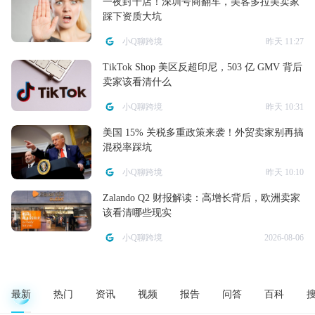
一夜封千店！深圳号商翻车，美客多拉美卖家
踩下资质大坑
小Q聊跨境
昨天 11:27
TikTok Shop 美区反超印尼，503 亿 GMV 背后
卖家该看清什么
小Q聊跨境
昨天 10:31
美国 15% 关税多重政策来袭！外贸卖家别再搞
混税率踩坑
小Q聊跨境
昨天 10:10
Zalando Q2 财报解读：高增长背后，欧洲卖家
该看清哪些现实
小Q聊跨境
2026-08-06
最新
热门
资讯
视频
报告
问答
百科