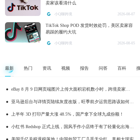
卖家该看清什么
小Q聊跨境
2026-08-07
TikTok Shop POD 发货时效处罚，美区卖家容
易踩的履约大坑
小Q聊跨境
2026-08-05
最新
热门
资讯
视频
报告
问答
百科
eBay 8 月 9 日网页端图片上传大面积宕机数小时，跨境卖家上新受阻附实操应急处理办法
亚马逊后台与详情页陆续灰度改版，旺季前夕运营思路该如何顺势调整
上半年 3D 打印产量大涨 48.5%，国产拿下全球九成份额！
小红书 Redshop 正式上线，国风手作小店终于有了轻量化出海新渠道
美国千亿关税退税落地！中国外贸工厂几乎无分红，真相太现实