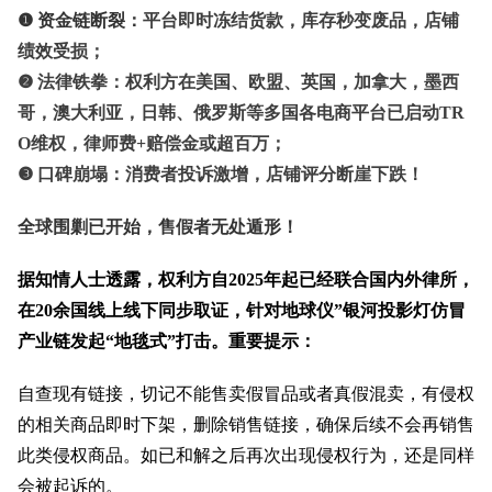
❶ 资金链断裂：
平台即时冻结货款，库存秒变废品，店铺
绩效受损；
❷ 法律铁拳：权利方在美国、欧盟、英国，加拿大，墨西
哥，澳大利亚，日韩、俄罗斯等多国各电商平台已启动TR
O维权，律师费+赔偿金或超百万；
❸ 口碑崩塌：消费者投诉激增，店铺评分断崖下跌！
全球围剿已开始，售假者无处遁形！
据知情人士透露，权利方自2025年起已经联合国内外律所，
在20余国线上线下同步取证，针对地球仪”银河投影灯仿冒
产业链发起“地毯式”打击。重要提示：
自查现有链接，切记不能售卖假冒品或者真假混卖，有侵权
的相关商品即时下架，删除销售链接，确保后续不会再销售
此类侵权商品。如已和解之后再次出现侵权行为，还是同样
会被起诉的。