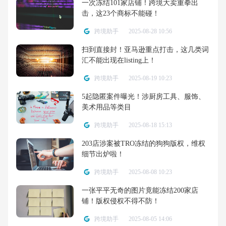
一次冻结101家店铺！跨境大卖重拳出
击，这23个商标不能碰！
跨境助手
2025-08-28 10:56
扫到直接封！亚马逊重点打击，这几类词
汇不能出现在listing上！
跨境助手
2025-08-19 10:23
5起隐匿案件曝光！涉厨房工具、服饰、
美术用品等类目
跨境助手
2025-08-18 15:13
203店涉案被TRO冻结的狗狗版权，维权
细节出炉啦！
跨境助手
2025-08-08 10:23
一张平平无奇的图片竟能冻结200家店
铺！版权侵权不得不防！
跨境助手
2025-08-05 14:06