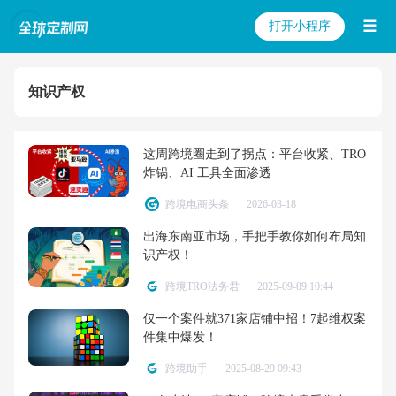
☰
打开小程序
知识产权
这周跨境圈走到了拐点：平台收紧、TRO
炸锅、AI 工具全面渗透
跨境电商头条
2026-03-18
出海东南亚市场，手把手教你如何布局知
识产权！
跨境TRO法务君
2025-09-09 10:44
仅一个案件就371家店铺中招！7起维权案
件集中爆发！
跨境助手
2025-08-29 09:43