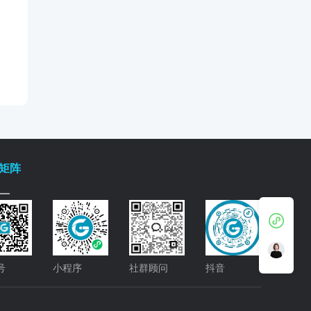
矩阵
号
小程序
社群顾问
抖音