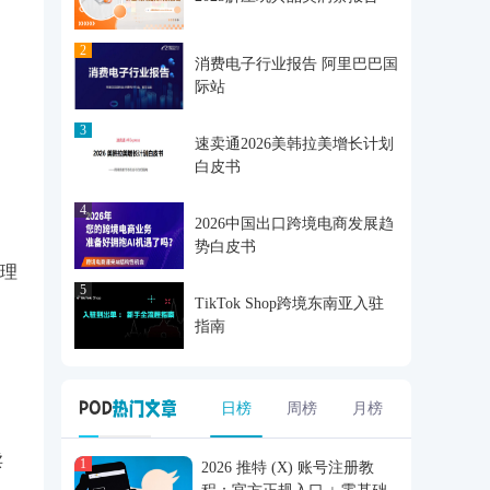
2
消费电子行业报告 阿里巴巴国
际站
3
速卖通2026美韩拉美增长计划
白皮书
4
2026中国出口跨境电商发展趋
势白皮书
理
5
TikTok Shop跨境东南亚入驻
指南
日榜
周榜
月榜
卖
1
2026 推特 (X) 账号注册教