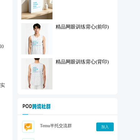
精品网眼训练背心(前印)
0
精品网眼训练背心(背印)
实
Temu半托交流群
加入