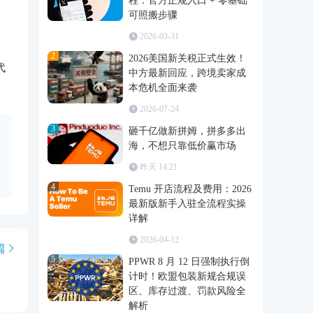
程：官方正规入口 + 零基础
可照搬步骤
2026-03-31
2
2026美国新关税正式生效！
代
中方最新回应，跨境卖家成
本危机全面来袭
2026-07-24
3
砸千亿做新拼姆，拼多多出
海，不想只靠低价赢市场
昨天 14:21
4
Temu 开店流程及费用：2026
最新版新手入驻全流程实操
详解
2026-04-12
篇
5
PPWR 8 月 12 日强制执行倒
计时！欧盟包装新规合规误
区、库存过渡、罚款风险全
解析