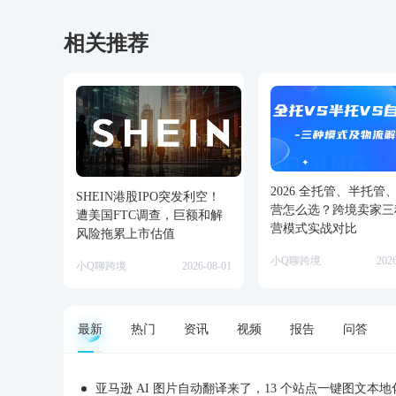
相关推荐
2026 全托管、半托管
SHEIN港股IPO突发利空！
营怎么选？跨境卖家三
遭美国FTC调查，巨额和解
营模式实战对比
风险拖累上市估值
小Q聊跨境
202
小Q聊跨境
2026-08-01
最新
热门
资讯
视频
报告
问答
亚马逊 AI 图片自动翻译来了，13 个站点一键图文本地