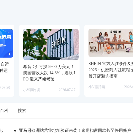
SHEIN 官方入驻条件及
、自运
希音 Q1 亏损 9900 万美元！
2026：供应商入驻流程 
种运
美国营收大跌 14.3%，港股 I
管开店避坑指南
PO 迎来严峻考验
小V聊跨境
2026-
6-07-30
小V聊跨境
2026-07-27
百科
搜索
化
亚马逊欧洲站营业地址验证来袭！逾期扣留回款甚至停用账户