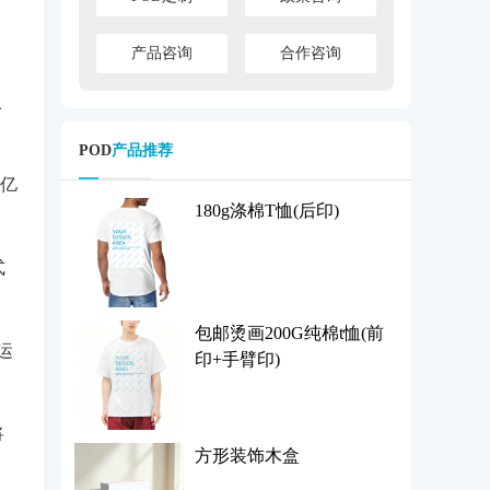
产品咨询
合作咨询
入
POD
产品推荐
以亿
180g涤棉T恤(后印)
式
包邮烫画200G纯棉t恤(前
运
印+手臂印)
将
方形装饰木盒