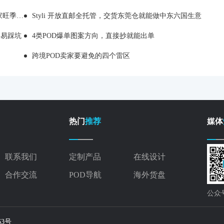
备货踩雷
Styli 开放直邮全托管，交货东莞仓就能做中东六国生意
容易踩坑
4类POD爆单图案方向，直接抄就能出单
跨境POD卖家要避免的四个雷区
热门
推荐
媒体
联系我们
定制产品
在线设计
合作交流
POD导航
海外货盘
公众
563号