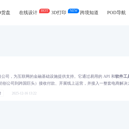
HOT
NEW
D货盘
在线设计
3D打印
跨境知道
POD导航
融科技公司，为互联网的金融基础设施提供支持。它通过易用的 API 和
软件工
初创公司到跨国巨头）接收付款、开展线上运营，并接入一整套电商解决
付
2025-12-16 13:22