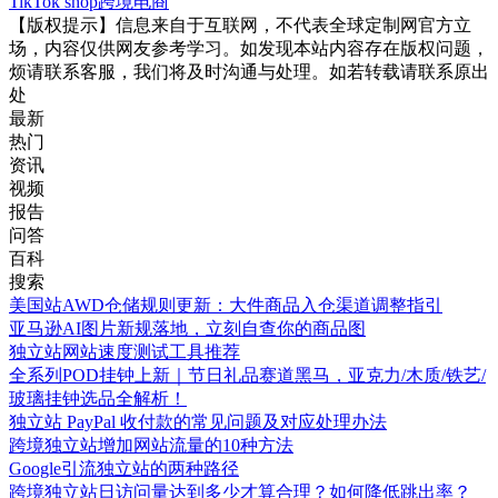
TikTok shop
跨境电商
【版权提示】信息来自于互联网，不代表全球定制网官方立
场，内容仅供网友参考学习。如发现本站内容存在版权问题，
烦请联系客服，我们将及时沟通与处理。如若转载请联系原出
处
最新
热门
资讯
视频
报告
问答
百科
搜索
美国站AWD仓储规则更新：大件商品入仓渠道调整指引
亚马逊AI图片新规落地，立刻自查你的商品图
独立站网站速度测试工具推荐
全系列POD挂钟上新｜节日礼品赛道黑马，亚克力/木质/铁艺/
玻璃挂钟选品全解析！
独立站 PayPal 收付款的常见问题及对应处理办法
跨境独立站增加网站流量的10种方法
Google引流独立站的两种路径
跨境独立站日访问量达到多少才算合理？如何降低跳出率？