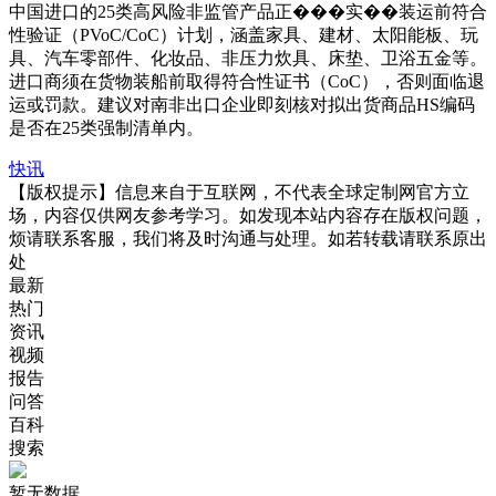
中国进口的25类高风险非监管产品正���实��装运前符合
性验证（PVoC/CoC）计划，涵盖家具、建材、太阳能板、玩
具、汽车零部件、化妆品、非压力炊具、床垫、卫浴五金等。
进口商须在货物装船前取得符合性证书（CoC），否则面临退
运或罚款。建议对南非出口企业即刻核对拟出货商品HS编码
是否在25类强制清单内。
快讯
【版权提示】信息来自于互联网，不代表全球定制网官方立
场，内容仅供网友参考学习。如发现本站内容存在版权问题，
烦请联系客服，我们将及时沟通与处理。如若转载请联系原出
处
最新
热门
资讯
视频
报告
问答
百科
搜索
暂无数据