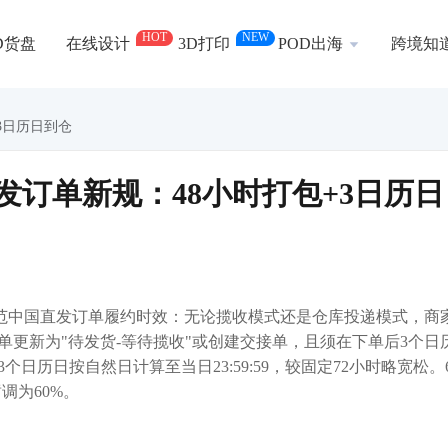
HOT
NEW
D货盘
在线设计
3D打印
POD出海
跨境知
+3日历日到仓
境直发订单新规：48小时打包+3日历日
日起统一规范中国直发订单履约时效：无论揽收模式还是仓库投递模式，商
单更新为"待发货-等待揽收"或创建交接单，且须在下单后3个日
历日按自然日计算至当日23:59:59，较固定72小时略宽松。
调为60%。