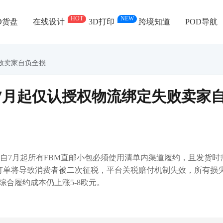
HOT
NEW
D货盘
在线设计
3D打印
跨境知道
POD导航
失败卖家自负全损
 7月起仅认授权物流绑定失败卖家
定自7月起所有FBM直邮小包必须使用清单内渠道履约，且发货时
合规订单将导致消费者被二次征税，平台关税赔付机制失效，所有损
合履约成本仍上涨5-8欧元。