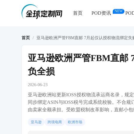
NEW
首页
POD资讯
PO
首页
/
亚马逊欧洲严管FBM直邮 7月起仅认授权物流绑定
亚马逊欧洲严管FBM直邮
负全损
2026-06-23
亚马逊欧洲站更新IOSS授权物流承运商名录，规
同步绑定ASIN与IOSS税号完成系统校验。不
由卖家全额承担。受欧盟税制改革影响，直邮小包综
亚马逊
跨境电商
欧洲市场