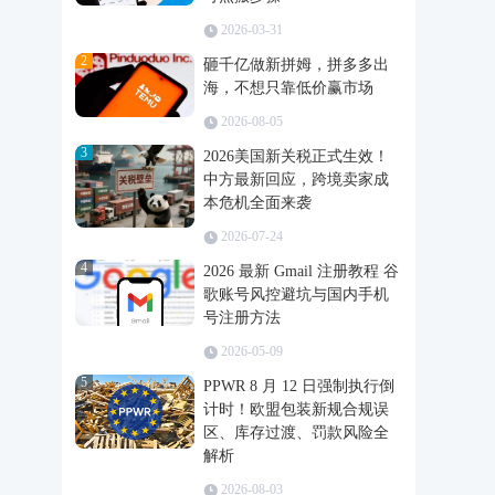
2026-03-31
2
砸千亿做新拼姆，拼多多出
海，不想只靠低价赢市场
2026-08-05
3
2026美国新关税正式生效！
中方最新回应，跨境卖家成
本危机全面来袭
2026-07-24
4
2026 最新 Gmail 注册教程 谷
歌账号风控避坑与国内手机
号注册方法
2026-05-09
5
PPWR 8 月 12 日强制执行倒
计时！欧盟包装新规合规误
区、库存过渡、罚款风险全
解析
2026-08-03