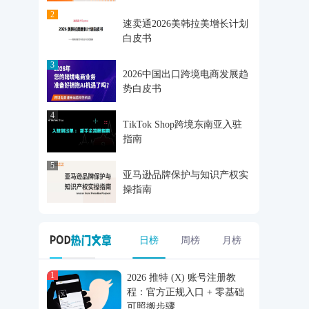
2
速卖通2026美韩拉美增长计划
白皮书
3
2026中国出口跨境电商发展趋
势白皮书
4
TikTok Shop跨境东南亚入驻
指南
5
亚马逊品牌保护与知识产权实
操指南
日榜
周榜
月榜
1
2026 推特 (X) 账号注册教
程：官方正规入口 + 零基础
可照搬步骤