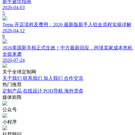
新手避坑指南
2026-04-03
5
Temu 开店流程及费用：2026 最新版新手入驻全流程实操详解
2026-04-12
6
2026美国新关税正式生效！中方最新回应，跨境卖家成本危机
全面来袭
2026-07-24
关于
全球定制网
关于我们
联系我们
加入我们
合作交流
热门
推荐
定制产品
在线设计
POD导航
海外货盘
媒体
矩阵
公众号
小程序
社群顾问