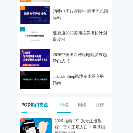
2
消费电子行业报告 阿里巴巴国
际站
3
速卖通2026美韩拉美增长计划
白皮书
4
2026中国出口跨境电商发展趋
势白皮书
5
TikTok Shop跨境东南亚入驻
指南
日榜
周榜
月榜
1
2026 推特 (X) 账号注册教
程：官方正规入口 + 零基础