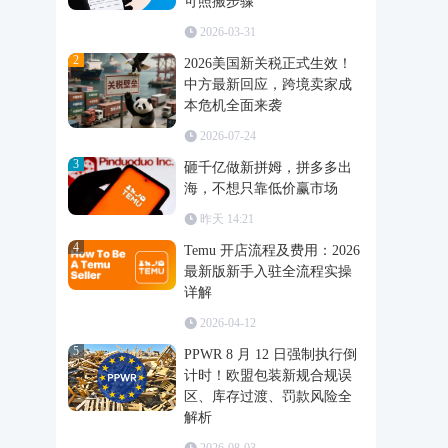
可照搬步骤
2026-03-31
2
2026美国新关税正式生效！
中方最新回应，跨境卖家成
本危机全面来袭
2026-07-24
3
砸千亿做新拼姆，拼多多出
海，不想只靠低价赢市场
昨天 14:21
4
Temu 开店流程及费用：2026
最新版新手入驻全流程实操
详解
2026-04-12
5
PPWR 8 月 12 日强制执行倒
计时！欧盟包装新规合规误
区、库存过渡、罚款风险全
解析
2026-08-03