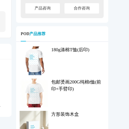
产品咨询
合作咨询
POD
产品推荐
180g涤棉T恤(后印)
包邮烫画200G纯棉t恤(前
印+手臂印)
方形装饰木盒