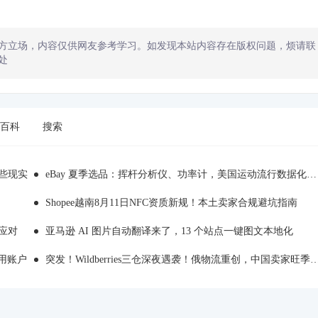
方立场，内容仅供网友参考学习。如发现本站内容存在版权问题，烦请联
处
百科
搜索
哪些现实
eBay 夏季选品：挥杆分析仪、功率计，美国运动流行数据化消费
Shopee越南8月11日NFC资质新规！本土卖家合规避坑指南
应对
亚马逊 AI 图片自动翻译来了，13 个站点一键图文本地化
用账户
突发！Wildberries三仓深夜遇袭！俄物流重创，中国卖家旺季备货踩雷