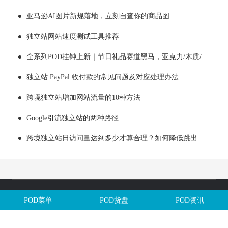
亚马逊AI图片新规落地，立刻自查你的商品图
独立站网站速度测试工具推荐
全系列POD挂钟上新｜节日礼品赛道黑马，亚克力/木质/铁艺/ 玻璃挂钟选品全解析！
独立站 PayPal 收付款的常见问题及对应处理办法
跨境独立站增加网站流量的10种方法
Google引流独立站的两种路径
跨境独立站日访问量达到多少才算合理？如何降低跳出率？
Copyright @全球定制网All Rights Reserved. 闽ICP备2025106563号
POD菜单
POD货盘
POD资讯