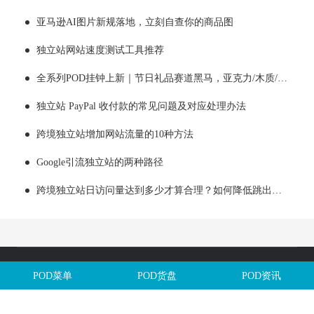
亚马逊AI图片新规落地，立刻自查你的商品图
独立站网站速度测试工具推荐
全系列POD挂钟上新｜节日礼品赛道黑马，亚克力/木质/铁艺/ 玻璃挂钟选品全解析！
独立站 PayPal 收付款的常见问题及对应处理办法
跨境独立站增加网站流量的10种方法
Google引流独立站的两种路径
跨境独立站日访问量达到多少才算合理？如何降低跳出率？
Copyright @全球定制网All Rights Reserved. 闽ICP备2025106563号
POD菜单
POD货盘
POD资讯