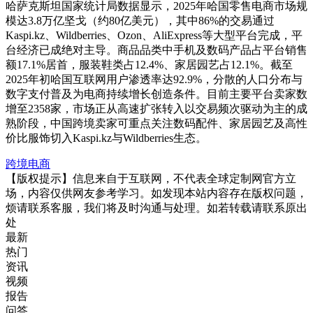
哈萨克斯坦国家统计局数据显示，2025年哈国零售电商市场规
模达3.8万亿坚戈（约80亿美元），其中86%的交易通过
Kaspi.kz、Wildberries、Ozon、AliExpress等大型平台完成，平
台经济已成绝对主导。商品品类中手机及数码产品占平台销售
额17.1%居首，服装鞋类占12.4%、家居园艺占12.1%。截至
2025年初哈国互联网用户渗透率达92.9%，分散的人口分布与
数字支付普及为电商持续增长创造条件。目前主要平台卖家数
增至2358家，市场正从高速扩张转入以交易频次驱动为主的成
熟阶段，中国跨境卖家可重点关注数码配件、家居园艺及高性
价比服饰切入Kaspi.kz与Wildberries生态。
跨境电商
【版权提示】信息来自于互联网，不代表全球定制网官方立
场，内容仅供网友参考学习。如发现本站内容存在版权问题，
烦请联系客服，我们将及时沟通与处理。如若转载请联系原出
处
最新
热门
资讯
视频
报告
问答