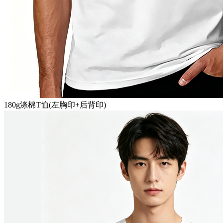
180g涤棉T恤(左胸印+后背印)