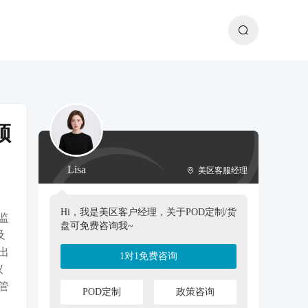
须
Lisa
美区客服经理
Hi，我是美区客户经理，关于POD定制/货
监
盘可免费咨询我~
及
出
1对1免费咨询
议
管
POD定制
政策咨询