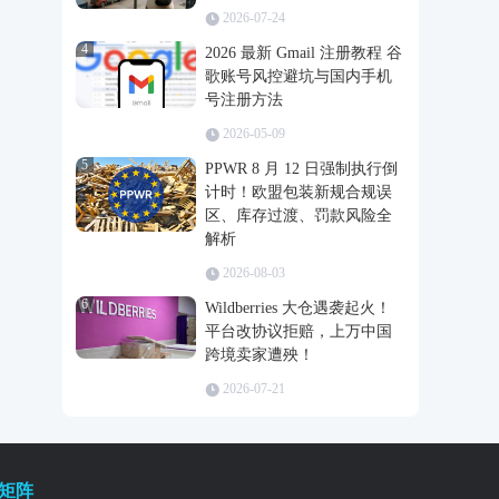
2026-07-24
4
2026 最新 Gmail 注册教程 谷
歌账号风控避坑与国内手机
号注册方法
2026-05-09
5
PPWR 8 月 12 日强制执行倒
计时！欧盟包装新规合规误
区、库存过渡、罚款风险全
解析
2026-08-03
6
Wildberries 大仓遇袭起火！
平台改协议拒赔，上万中国
跨境卖家遭殃！
2026-07-21
矩阵