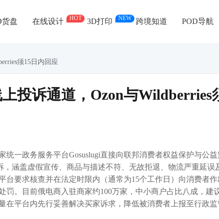
HOT
NEW
D货盘
在线设计
3D打印
跨境知道
POD导航
ries须15日内回应
通道，Ozon与Wildberries
统一政务服务平台Gosuslugi直接向联邦消费者权益保护与公益
商平台的投诉，涵盖虚假宣传、商品与描述不符、无故拒退、物流严重延误
平台要求核查并在法定时限内（通常为15个工作日）向消费者作
处罚。目前俄电商入驻商家约100万家，中小商户占比八成，建
量在平台内先行妥善解决买家诉求，降低被消费者上报至行政监