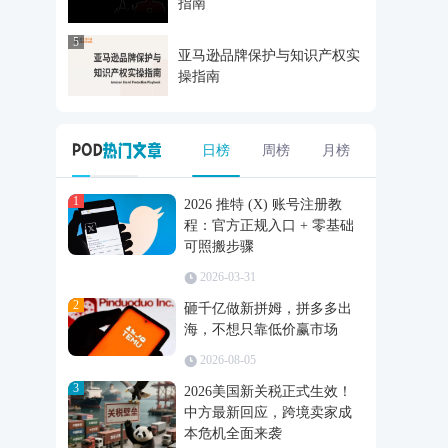
指南
5
亚马逊品牌保护与知识产权实
操指南
日榜
周榜
月榜
1
2026 推特 (X) 账号注册教
程：官方正规入口 + 零基础
可照搬步骤
2026-03-31
2
砸千亿做新拼姆，拼多多出
海，不想只靠低价赢市场
2026-08-05
3
2026美国新关税正式生效！
中方最新回应，跨境卖家成
本危机全面来袭