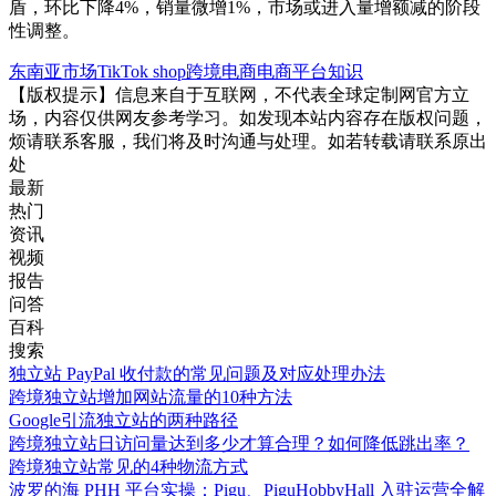
盾，环比下降4%，销量微增1%，市场或进入量增额减的阶段
性调整。
东南亚市场
TikTok shop
跨境电商
电商平台知识
【版权提示】信息来自于互联网，不代表全球定制网官方立
场，内容仅供网友参考学习。如发现本站内容存在版权问题，
烦请联系客服，我们将及时沟通与处理。如若转载请联系原出
处
最新
热门
资讯
视频
报告
问答
百科
搜索
独立站 PayPal 收付款的常见问题及对应处理办法
跨境独立站增加网站流量的10种方法
Google引流独立站的两种路径
跨境独立站日访问量达到多少才算合理？如何降低跳出率？
跨境独立站常见的4种物流方式
波罗的海 PHH 平台实操：Pigu、PiguHobbyHall 入驻运营全解