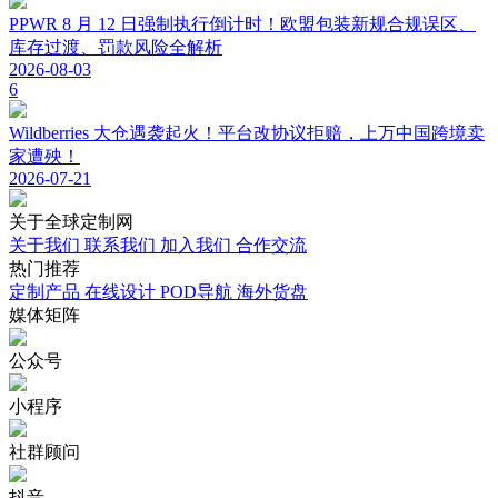
PPWR 8 月 12 日强制执行倒计时！欧盟包装新规合规误区、
库存过渡、罚款风险全解析
2026-08-03
6
Wildberries 大仓遇袭起火！平台改协议拒赔，上万中国跨境卖
家遭殃！
2026-07-21
关于
全球定制网
关于我们
联系我们
加入我们
合作交流
热门
推荐
定制产品
在线设计
POD导航
海外货盘
媒体
矩阵
公众号
小程序
社群顾问
抖音