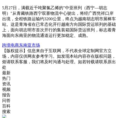
5月27日，满载近千吨聚氯乙烯的"中亚班列（西宁—胡志
明）"从青藏铁路西宁双寨物流中心驶出，将经广西凭祥口岸
出境，全程铁路运输约3200公里，终点为越南胡志明市展棒车
站。这是青海省在已常态化开行越南方向国际货运班列的基础
上，面向胡志明市首次开行的集装箱国际货运班列，标志着青
海面向东南亚的物流通道运行更加稳定、成熟。
跨境电商
东南亚市场
【版权提示】信息来自于互联网，不代表全球定制网官方立
场，内容仅供网友参考学习。如发现本站内容存在版权问题，
烦请联系客服，我们将及时沟通与处理。如若转载请联系原出
处
最新
热门
资讯
视频
报告
问答
百科
搜索