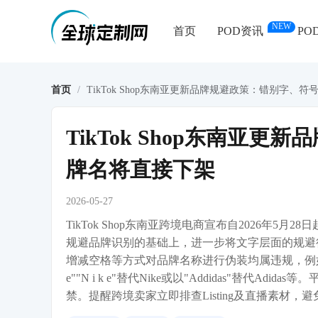
NEW
首页
POD资讯
PO
首页
/
TikTok Shop东南亚更新品牌规避政策：错别字、
TikTok Shop东南亚
牌名将直接下架
2026-05-27
TikTok Shop东南亚跨境电商宣布自2026年
规避品牌识别的基础上，进一步将文字层面的规避
增减空格等方式对品牌名称进行伪装均属违规，例如在
e""N i k e"替代Nike或以"Addidas"替
禁。提醒跨境卖家立即排查Listing及直播素材