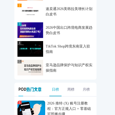
2
速卖通2026美韩拉美增长计划
白皮书
3
2026中国出口跨境电商发展趋
势白皮书
4
TikTok Shop跨境东南亚入驻
指南
5
亚马逊品牌保护与知识产权实
操指南
日榜
周榜
月榜
1
2026 推特 (X) 账号注册教
程：官方正规入口 + 零基础
可照搬步骤