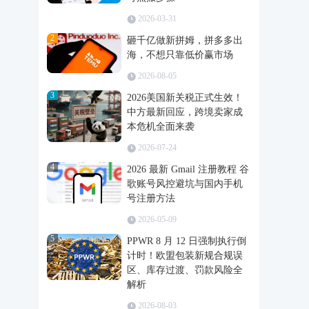
2026-03-31
2
砸千亿做新拼姆，拼多多出
海，不想只靠低价赢市场
2026-08-05
3
2026美国新关税正式生效！
中方最新回应，跨境卖家成
本危机全面来袭
2026-07-24
4
2026 最新 Gmail 注册教程 谷
歌账号风控避坑与国内手机
号注册方法
2026-05-09
5
PPWR 8 月 12 日强制执行倒
计时！欧盟包装新规合规误
区、库存过渡、罚款风险全
解析
2026-08-03