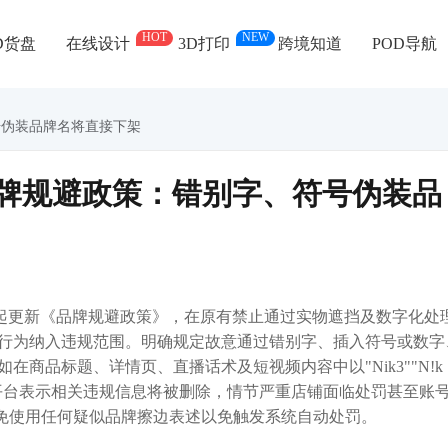
HOT
NEW
D货盘
在线设计
3D打印
跨境知道
POD导航
符号伪装品牌名将直接下架
更新品牌规避政策：错别字、符号伪装品
5月28日起更新《品牌规避政策》，在原有禁止通过实物遮挡及数字化处
行为纳入违规范围。明确规定故意通过错别字、插入符号或数字
商品标题、详情页、直播话术及短视频内容中以"Nik3""N!k
代Adidas等。平台表示相关违规信息将被删除，情节严重店铺面临处罚甚至账
，避免使用任何疑似品牌擦边表述以免触发系统自动处罚。