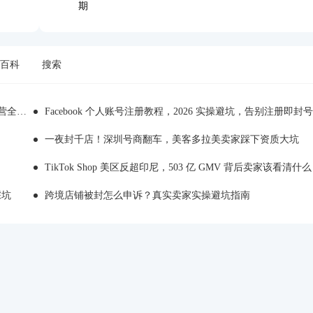
期
百科
搜索
全解析
Facebook 个人账号注册教程，2026 实操避坑，告别注册即封号
一夜封千店！深圳号商翻车，美客多拉美卖家踩下资质大坑
TikTok Shop 美区反超印尼，503 亿 GMV 背后卖家该看清什么
踩坑
跨境店铺被封怎么申诉？真实卖家实操避坑指南