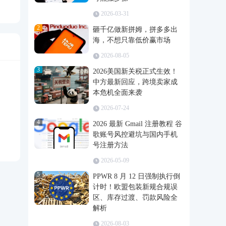
2026-03-31
2
砸千亿做新拼姆，拼多多出
海，不想只靠低价赢市场
2026-08-05
3
2026美国新关税正式生效！
中方最新回应，跨境卖家成
本危机全面来袭
2026-07-24
4
2026 最新 Gmail 注册教程 谷
歌账号风控避坑与国内手机
号注册方法
2026-05-09
5
PPWR 8 月 12 日强制执行倒
计时！欧盟包装新规合规误
区、库存过渡、罚款风险全
解析
2026-08-03