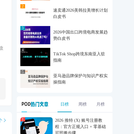
2
速卖通2026美韩拉美增长计划
白皮书
3
2026中国出口跨境电商发展趋
势白皮书
款
4
TikTok Shop跨境东南亚入驻
指南
5
亚马逊品牌保护与知识产权实
操指南
日榜
周榜
月榜
1
个
2026 推特 (X) 账号注册教
程：官方正规入口 + 零基础
可照搬步骤