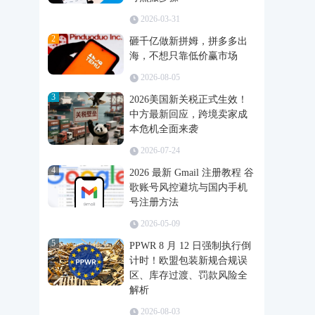
2026-03-31
2
砸千亿做新拼姆，拼多多出
海，不想只靠低价赢市场
2026-08-05
3
2026美国新关税正式生效！
中方最新回应，跨境卖家成
本危机全面来袭
2026-07-24
4
2026 最新 Gmail 注册教程 谷
歌账号风控避坑与国内手机
号注册方法
2026-05-09
5
PPWR 8 月 12 日强制执行倒
计时！欧盟包装新规合规误
区、库存过渡、罚款风险全
解析
2026-08-03