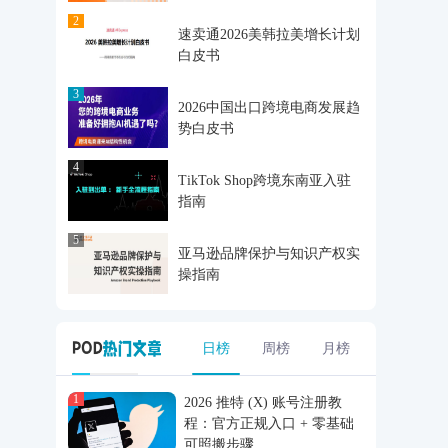
2
速卖通2026美韩拉美增长计划
白皮书
3
2026中国出口跨境电商发展趋
势白皮书
4
TikTok Shop跨境东南亚入驻
指南
5
亚马逊品牌保护与知识产权实
操指南
日榜
周榜
月榜
1
2026 推特 (X) 账号注册教
程：官方正规入口 + 零基础
可照搬步骤