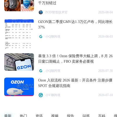
千万别错过
POD智造技术官
2026-08-04
OZON第二季度GMV达1.3万亿卢布，同比增长
37%
小Q聊跨境
2026-08-03
暴涨 3.3 倍！Ozon 保险费率大幅上调，8 月 26
日窗口期截止，FBO 卖家务必重视
小Q聊跨境
2026-07-30
Ozon 入驻流程 2026 最新：开店条件 注册步骤
SPOT 合规避坑指南
小V聊跨境
2026-07-18
最新
热门
资讯
视频
报告
问答
百科