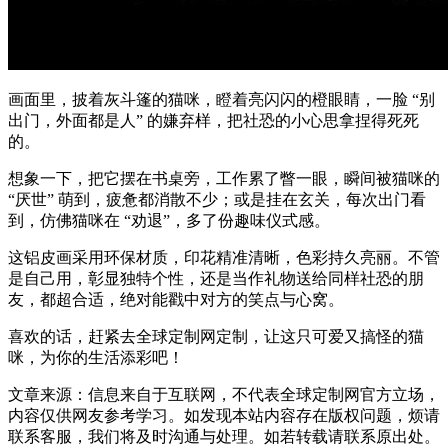
画面里，披着灰斗篷的猫咪，瞪着亮闪闪的橙眼睛，一脸 “别
出门，外面都是人” 的嫌弃样，把社恐的小心思拿捏得死死
的。
想象一下，把它摆在书桌旁，工作累了瞥一眼，瞬间被猫咪的
“厌世” 萌到，疲惫都消散不少；或是挂在玄关，每次出门看
到，仿佛猫咪在 “劝退”，多了份趣味仪式感。
这铝皮画采用环保材质，印花精准清晰，色彩持久亮丽。不管
是自己用，彰显独特个性，还是当作礼物送给同样社恐的朋
友，都超合适，绝对能戳中对方的笑点与心窝。
喜欢的话，赶紧去全球定制网定制，让这只可爱又搞怪的猫
咪，为你的生活添彩吧！
文章来源：信息来自于互联网，不代表全球定制网官方立场，
内容仅供网友参考学习。如发现本站内容存在版权问题，烦请
联系客服，我们将及时沟通与处理。如若转载请联系原出处。