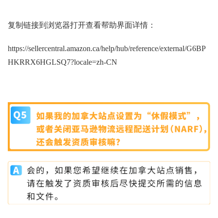
复制链接到浏览器打开查看帮助界面详情：
https://sellercentral.amazon.ca/help/hub/reference/external/G6BP
HKRRX6HGLSQ7?locale=zh-CN