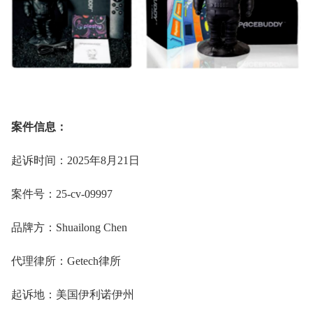
案件信息：
起诉时间：2025
年
8
月
21
日
案件号：25-cv-09997
品牌
方
：Shuailong Chen
代理律所：Getech律所
起诉地
：美国伊利诺伊州