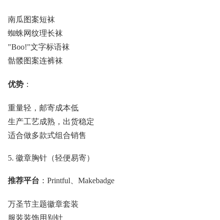
南瓜图案短袜
蜘蛛网纹理长袜
"Boo!"文字标语袜
骷髅图案连裤袜
优势
：
重量轻，邮寄成本低
生产工艺成熟，出货稳定
适合做多款式组合销售
5. 徽章胸针（轻便易寄）
推荐平台
：Printful、Makebadge
万圣节主题徽章套装
服装装饰用别针