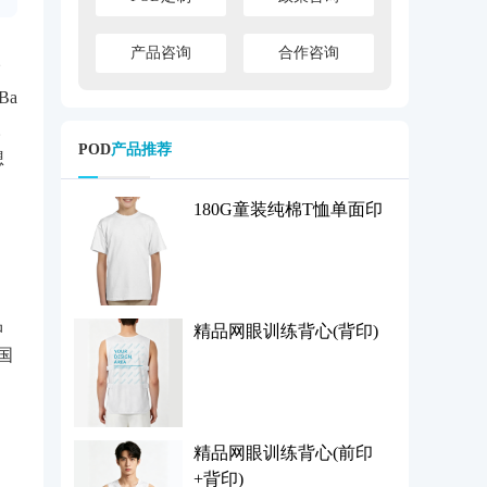
产品咨询
合作咨询
价
Ba
人
POD
产品推荐
想
180G童装纯棉T恤单面印
、
品
精品网眼训练背心(背印)
国
精品网眼训练背心(前印
+背印)