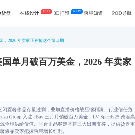
HOT
NEW
D货盘
在线设计
3D打印
跨境知道
POD导航
，2026 年卖家正在抢这个窗口期
国单月破百万美金，2026 年卖家
89 万亿闲置奢侈品存量过剩，叠加直播价格战压缩利润、行业信任危
roup 入驻 eBay 三月月销破百万美金、LV Speedy25 跨境高
源全球供给价值、平台正品鉴定基建三大出海支撑，提供货盘重
奢侈品卖家把握跨境增长红利。