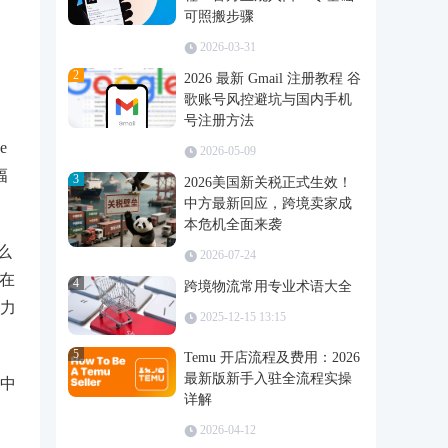
可照搬步骤
2026-03-31
2
2026 最新 Gmail 注册教程 谷
歌账号风控避坑与国内手机
号注册方法
e
2026-05-09
幅
3
2026美国新关税正式生效！
中方最新回应，跨境卖家成
本危机全面来袭
么
2026-07-24
正在
4
跨境物流常用专业术语大全
力
2025-12-15 13:15
5
Temu 开店流程及费用：2026
最新版新手入驻全流程实操
定中
详解
2026-04-12