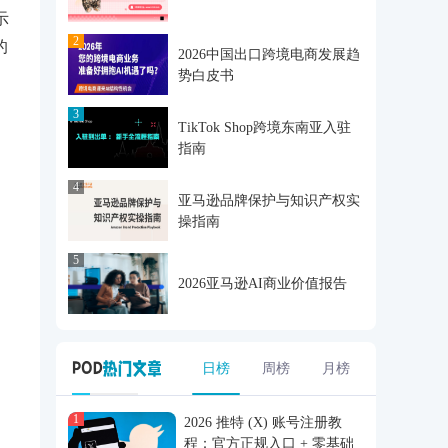
示
2
的
2026中国出口跨境电商发展趋
势白皮书
3
TikTok Shop跨境东南亚入驻
指南
4
亚马逊品牌保护与知识产权实
操指南
5
2026亚马逊AI商业价值报告
日榜
周榜
月榜
1
2026 推特 (X) 账号注册教
程：官方正规入口 + 零基础