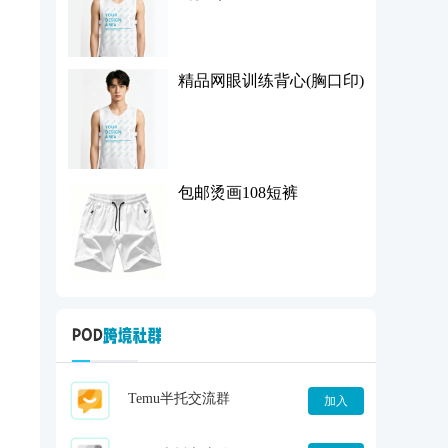
精品网眼训练背心(胸口印)
包邮烫画108短裤
Temu半托交流群
加入