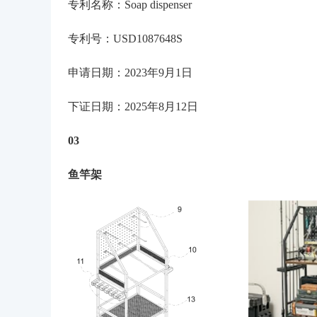
专利名称：
Soap dispenser
专利号：USD1087648S
申请
日期
：2023
年
9
月
1
日
下证日期
：2025
年
8
月
12
日
03
鱼竿架