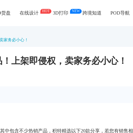
HOT
NEW
D货盘
在线设计
3D打印
跨境知道
POD导航
卖家务必小心！
品！上架即侵权，卖家务必小心！
其中包含
不少热销
产品，积特精选以下20款分享，若您有销售