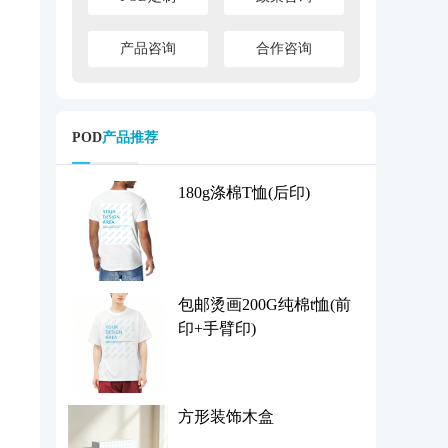
产品咨询
合作咨询
POD
产品推荐
180g涤棉T恤(后印)
包邮烫画200G纯棉t恤(前
印+手臂印)
方形装饰木盒