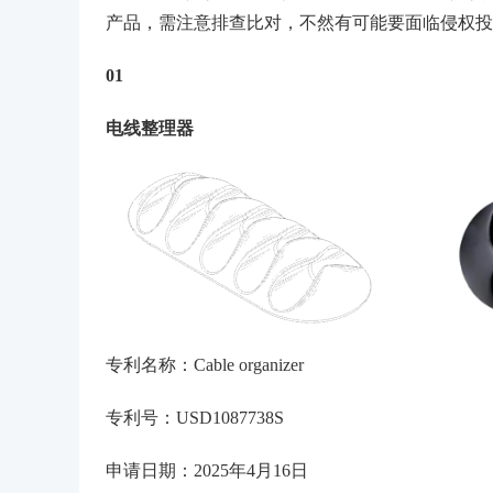
产品，需注意排查比对，不然有可能要面临侵权投
01
电线整理器
专利名称：
Cable organizer
专利号：US
D1087738
S
申请日期：
2025
年
4
月
16
日