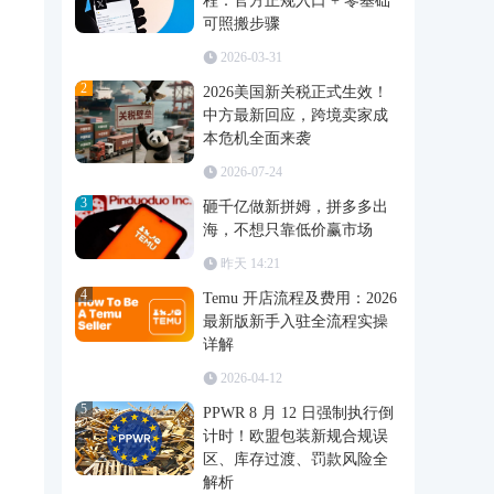
程：官方正规入口 + 零基础
可照搬步骤
2026-03-31
2
2026美国新关税正式生效！
中方最新回应，跨境卖家成
本危机全面来袭
2026-07-24
3
砸千亿做新拼姆，拼多多出
海，不想只靠低价赢市场
昨天 14:21
4
Temu 开店流程及费用：2026
最新版新手入驻全流程实操
详解
2026-04-12
5
PPWR 8 月 12 日强制执行倒
计时！欧盟包装新规合规误
区、库存过渡、罚款风险全
解析